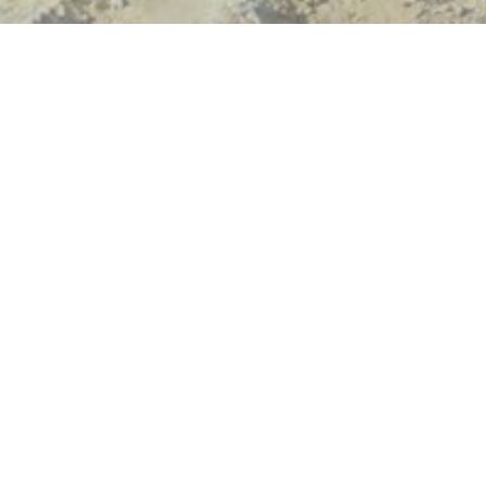
Werde Mitglied im TSC Bramsche e.V.
Wir freuen uns über Verstärkung!
Die Vorteile einer Mitgliedschaft
- du erhältst unter anderem:
…einen umfangreichen Versicherungsschutz beim
Tauchen. Durch die Mitgliedschaft im TSC Bramsche bist
du automatisch im Rahmen der VDST-Mitgliedschaft des
Vereins umfangreich beim Tauchen versichert
…die Zurverfügungstellung von unentgeltlicher
Leihausrüstung beim Tauchen
… das Füllen des eigenen PTG zum Selbstkostenpreis (wir
besitzen einen Hochleistungskompressor)
…die Kostenerstattung bei denen vom Verein erbetenen
Tauchqualifikations- und Tauchfortbildungsmaßnahmen
…die Nutzung des vereinseigenen komplett ausgestatteten